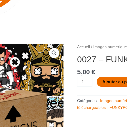
quantité
Accueil
/
Images numériques
de
0027 – FUN
0027
-
5,00
€
FUNKYPOP
V.11
Ajouter au p
Catégories :
Images numéri
téléchargeables - FUNKYP