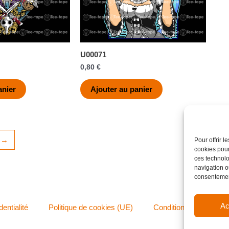
U00071
0,80
€
anier
Ajouter au panier
→
Pour offrir 
cookies pour
ces technolo
navigation ou
consentement
Ac
dentialité
Politique de cookies (UE)
Conditions générales 