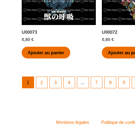
U00073
U00072
0,80
€
0,80
€
Ajouter au panier
Ajouter au p
1
2
3
4
…
7
8
9
Mentions légales
Politique de confi