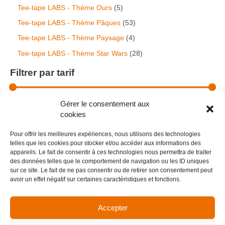
Tee-tape LABS - Thème Ours
5
Tee-tape LABS - Thème Pâques
53
Tee-tape LABS - Thème Paysage
4
Tee-tape LABS - Thème Star Wars
28
Filtrer par tarif
Gérer le consentement aux
cookies
Pour offrir les meilleures expériences, nous utilisons des technologies
Filtrer par attribut
telles que les cookies pour stocker et/ou accéder aux informations des
appareils. Le fait de consentir à ces technologies nous permettra de traiter
1
Animé
13
des données telles que le comportement de navigation ou les ID uniques
3
sur ce site. Le fait de ne pas consentir ou de retirer son consentement peut
p
5
Car Design
5
avoir un effet négatif sur certaines caractéristiques et fonctions.
r
p
o
r
1
Funkypop
14
d
o
4
Accepter
u
d
p
3
Random ( aléatoire )
33
c
u
r
3