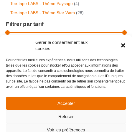
Tee-tape LABS - Thème Paysage
4
Tee-tape LABS - Thème Star Wars
28
Filtrer par tarif
Gérer le consentement aux
cookies
Pour offrir les meilleures expériences, nous utilisons des technologies
Filtrer par attribut
telles que les cookies pour stocker et/ou accéder aux informations des
appareils. Le fait de consentir à ces technologies nous permettra de traiter
1
Animé
13
des données telles que le comportement de navigation ou les ID uniques
3
sur ce site. Le fait de ne pas consentir ou de retirer son consentement peut
p
5
Car Design
5
avoir un effet négatif sur certaines caractéristiques et fonctions.
r
p
o
r
1
Funkypop
14
d
o
4
Accepter
u
d
p
3
Random ( aléatoire )
33
c
u
r
3
t
c
o
p
Refuser
s
t
d
r
s
u
o
Menu
c
d
Voir les préférences