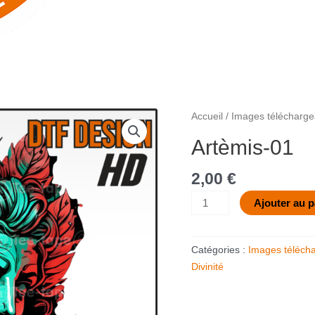
quantité
Accueil
/
Images télécharge
de
Artèmis-01
Artèmis-
01
2,00
€
Ajouter au p
Catégories :
Images téléch
Divinité