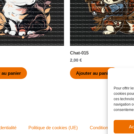
Chat-015
2,00
€
 au panier
Ajouter au panier
Pour offrir 
cookies pour
ces technolo
navigation ou
consentement
Ac
dentialité
Politique de cookies (UE)
Conditions générales 