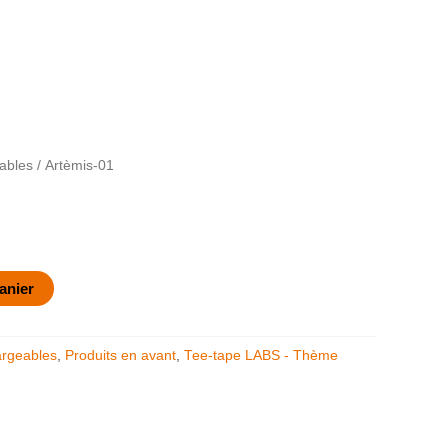
ables
/ Artèmis-01
anier
argeables
,
Produits en avant
,
Tee-tape LABS - Thème