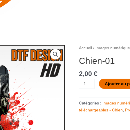
quantité
Accueil
/
Images numériques
de
Chien-01
Chien-
01
2,00
€
Ajouter au p
Catégories :
Images numéri
téléchargeables - Chien
,
Pr