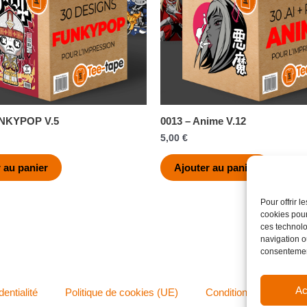
UNKYPOP V.5
0013 – Anime V.12
5,00
€
 au panier
Ajouter au panier
Pour offrir 
cookies pour
ces technolo
navigation ou
consentement
Ac
dentialité
Politique de cookies (UE)
Conditions générales 