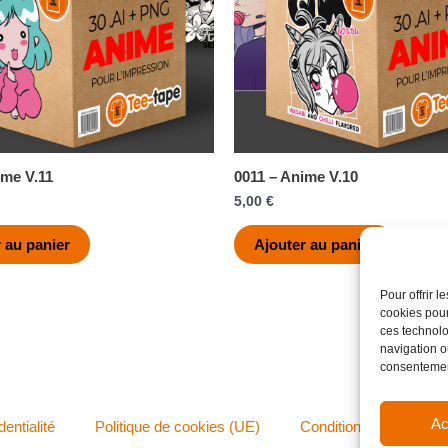
ime V.11
0011 – Anime V.10
5,00
€
 au panier
Ajouter au panier
Pour offrir 
cookies pour
ces technolo
navigation ou
consentement
Ac
dentialité
Politique de cookies (UE)
Conditions générales 