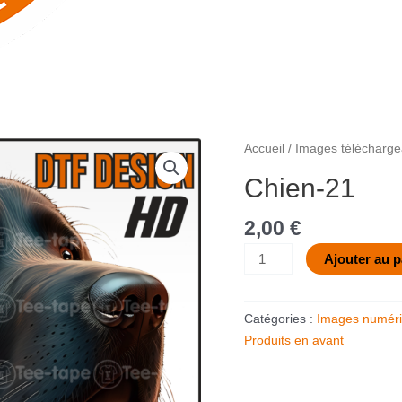
quantité
Accueil
/
Images télécharge
de
Chien-21
Chien-
21
2,00
€
Ajouter au p
Catégories :
Images numéri
Produits en avant