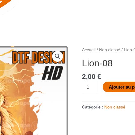
quantité
Accueil
/
Non classé
/ Lion-
de
Lion-08
Lion-
08
2,00
€
Ajouter au p
Catégorie :
Non classé