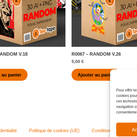
RANDOM V.18
R0067 – RANDOM V.26
5,00
€
 au panier
Ajouter au panier
Pour offrir 
cookies pour
ces technolo
navigation ou
consentement
Ac
dentialité
Politique de cookies (UE)
Conditions générales 