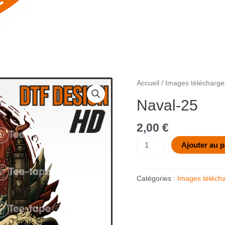
quantité
Accueil
/
Images télécharge
de
Naval-25
Naval-
25
2,00
€
Ajouter au p
Catégories :
Images téléch