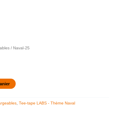
ables
/ Naval-25
anier
argeables
,
Tee-tape LABS - Thème Naval