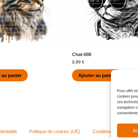
Chat-008
2,00
€
 au panier
Ajouter au panier
Pour offrir 
cookies pour
ces technolo
navigation ou
consentement
Ac
dentialité
Politique de cookies (UE)
Conditions générales 