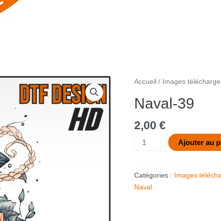
quantité
Accueil
/
Images télécharge
de
Naval-39
Naval-
39
2,00
€
Ajouter au p
Catégories :
Images téléch
Naval