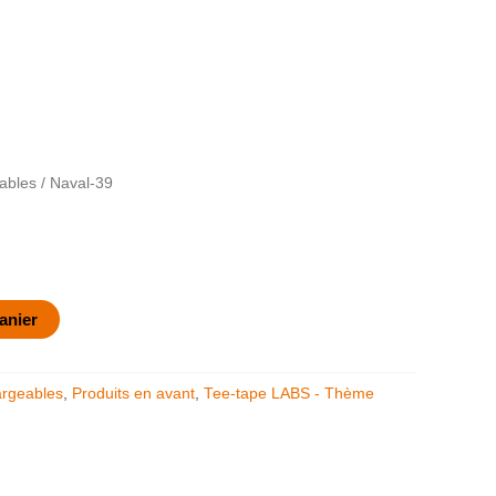
ables
/ Naval-39
anier
argeables
,
Produits en avant
,
Tee-tape LABS - Thème