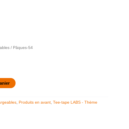
ables
/ Pâques-54
anier
argeables
,
Produits en avant
,
Tee-tape LABS - Thème