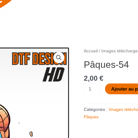
quantité
Accueil
/
Images télécharge
de
Pâques-54
Pâques-
54
2,00
€
Ajouter au p
Catégories :
Images téléch
Pâques