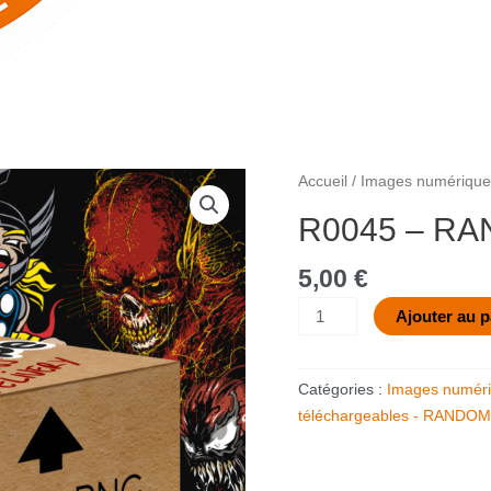
quantité
Accueil
/
Images numériques
de
R0045 – RA
R0045
-
5,00
€
RANDOM
V.4
Ajouter au p
Catégories :
Images numéri
téléchargeables - RANDOM (