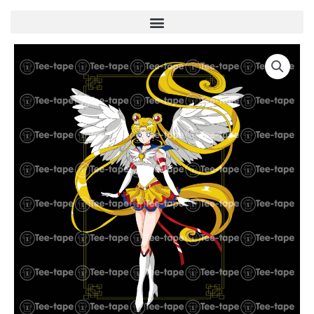
Menu
quantité
de
U00014