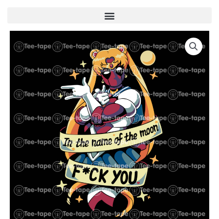
Menu
quantité
de
U00023