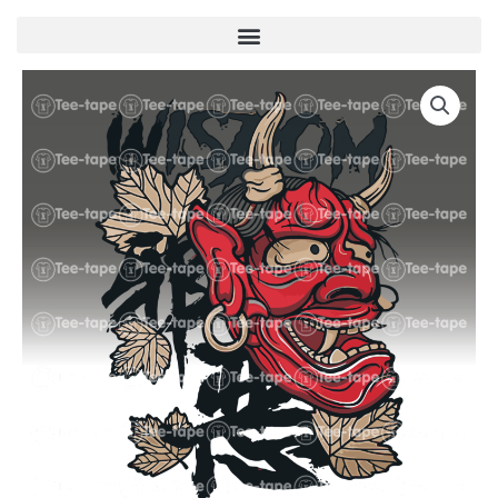
Menu
quantité
de
U00028