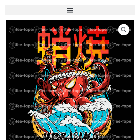
Menu
quantité
de
U00037