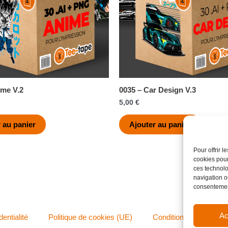
ime V.2
0035 – Car Design V.3
5,00
€
 au panier
Ajouter au panier
Pour offrir 
cookies pour
ces technolo
navigation ou
consentement
Ac
dentialité
Politique de cookies (UE)
Conditions générales 