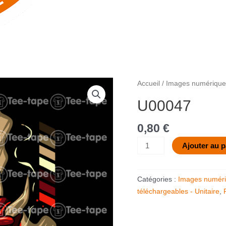
quantité
Accueil
/
Images numériques
de
U00047
U00047
0,80
€
Ajouter au p
Catégories :
Images numéri
téléchargeables - Unitaire
,