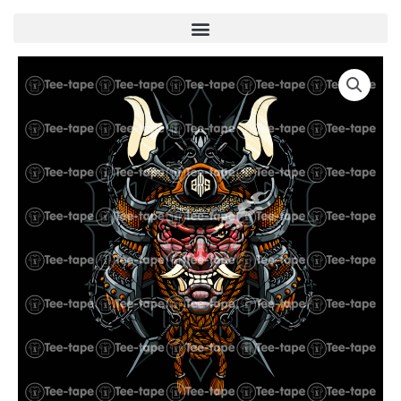
Menu
quantité
de
U00057