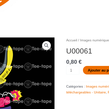
quantité
Accueil
/
Images numériques
de
U00061
U00061
0,80
€
Ajouter au p
Catégories :
Images numéri
téléchargeables - Unitaire
,