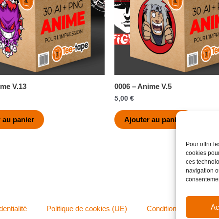
ime V.13
0006 – Anime V.5
5,00
€
 au panier
Ajouter au panier
Pour offrir 
cookies pour
ces technolo
navigation ou
consentement
Ac
dentialité
Politique de cookies (UE)
Conditions générales 