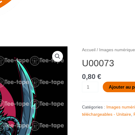
quantité
Accueil
/
Images numériques
de
U00073
U00073
0,80
€
Ajouter au p
Catégories :
Images numéri
téléchargeables - Unitaire
,