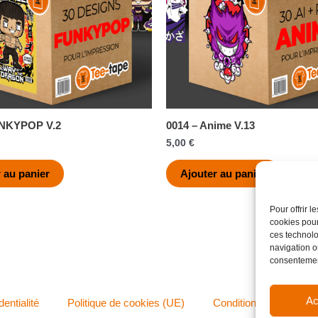
UNKYPOP V.2
0014 – Anime V.13
5,00
€
 au panier
Ajouter au panier
Pour offrir 
cookies pour
ces technolo
navigation ou
consentement
Ac
dentialité
Politique de cookies (UE)
Conditions générales 