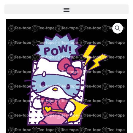
Menu
quantité
de
U00082