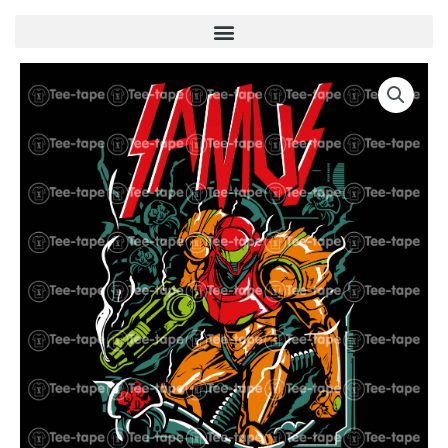
Menu
quantité
de
U00087