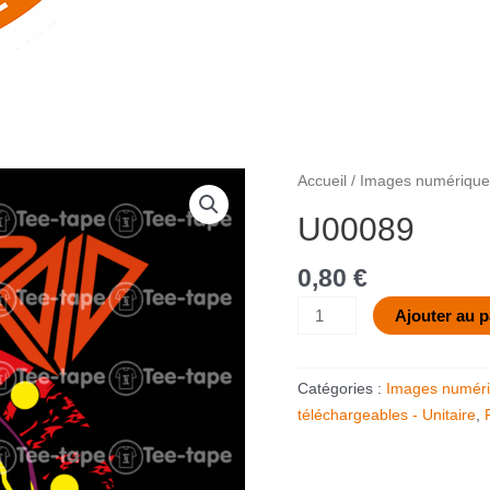
quantité
Accueil
/
Images numériques
de
U00089
U00089
0,80
€
Ajouter au p
Catégories :
Images numéri
téléchargeables - Unitaire
,