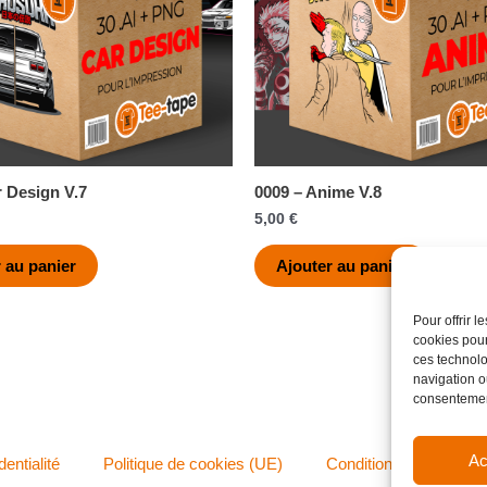
r Design V.7
0009 – Anime V.8
5,00
€
 au panier
Ajouter au panier
Pour offrir 
cookies pour
ces technolo
navigation ou
consentement
Ac
dentialité
Politique de cookies (UE)
Conditions générales 