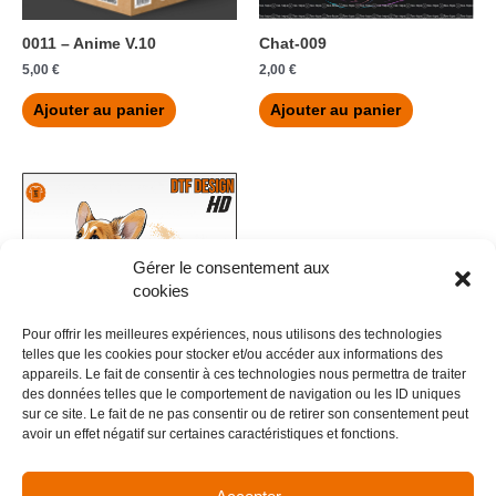
0011 – Anime V.10
Chat-009
5,00
€
2,00
€
Ajouter au panier
Ajouter au panier
Gérer le consentement aux
cookies
Pour offrir les meilleures expériences, nous utilisons des technologies
telles que les cookies pour stocker et/ou accéder aux informations des
appareils. Le fait de consentir à ces technologies nous permettra de traiter
des données telles que le comportement de navigation ou les ID uniques
Chien-06
sur ce site. Le fait de ne pas consentir ou de retirer son consentement peut
avoir un effet négatif sur certaines caractéristiques et fonctions.
2,00
€
Ajouter au panier