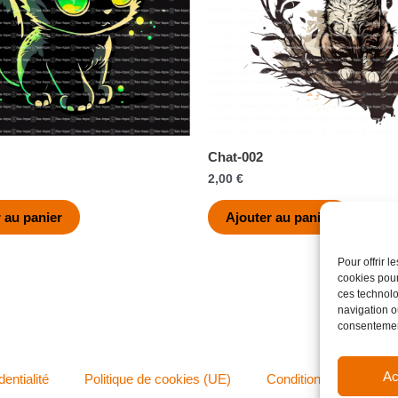
Chat-002
2,00
€
 au panier
Ajouter au panier
Pour offrir 
cookies pour
ces technolo
navigation ou
consentement
Ac
dentialité
Politique de cookies (UE)
Conditions générales 