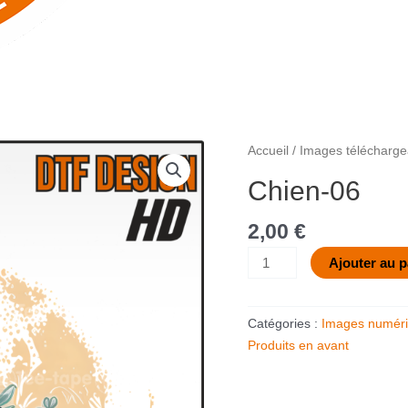
quantité
Accueil
/
Images télécharge
de
Chien-06
Chien-
06
2,00
€
Ajouter au p
Catégories :
Images numéri
Produits en avant