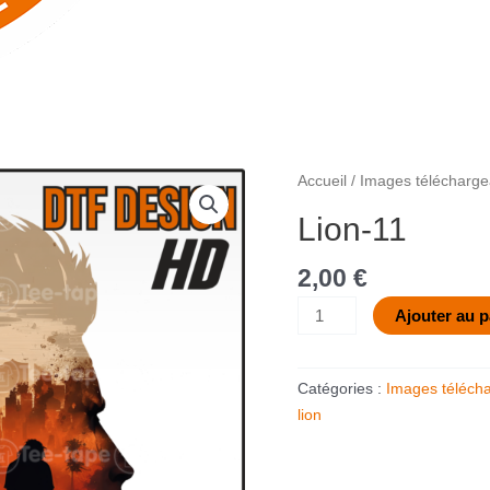
quantité
Accueil
/
Images télécharge
de
Lion-11
Lion-
11
2,00
€
Ajouter au p
Catégories :
Images téléch
lion