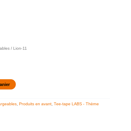
ables
/ Lion-11
anier
argeables
,
Produits en avant
,
Tee-tape LABS - Thème