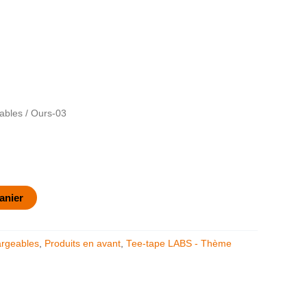
ables
/ Ours-03
anier
argeables
,
Produits en avant
,
Tee-tape LABS - Thème