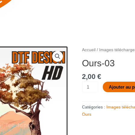
quantité
Accueil
/
Images télécharge
de
Ours-03
Ours-
03
2,00
€
Ajouter au p
Catégories :
Images téléch
Ours