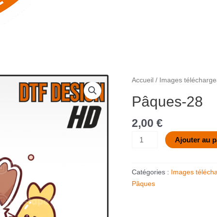
quantité
Accueil
/
Images télécharge
de
Pâques-28
Pâques-
28
2,00
€
Ajouter au p
Catégories :
Images téléch
Pâques