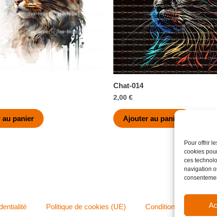
Chat-014
2,00
€
 au panier
Ajouter au panier
Pour offrir 
cookies pour
ces technolo
navigation ou
consentement
Ac
dentialité
Politique de cookies (UE)
Conditions générales 