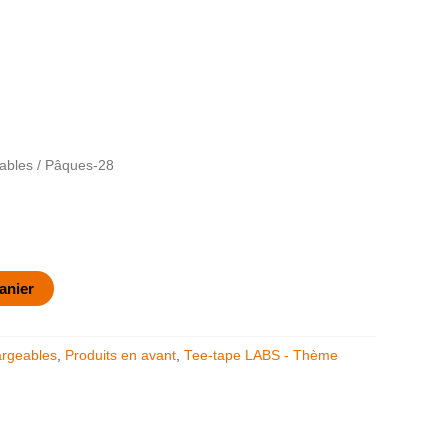
ables
/ Pâques-28
anier
argeables
,
Produits en avant
,
Tee-tape LABS - Thème