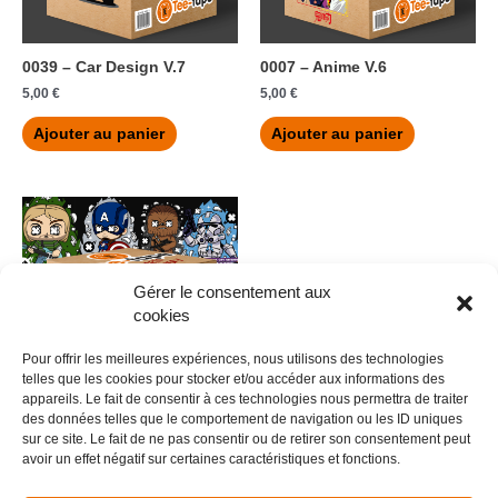
0039 – Car Design V.7
0007 – Anime V.6
5,00
€
5,00
€
Ajouter au panier
Ajouter au panier
Gérer le consentement aux
cookies
Pour offrir les meilleures expériences, nous utilisons des technologies
telles que les cookies pour stocker et/ou accéder aux informations des
appareils. Le fait de consentir à ces technologies nous permettra de traiter
des données telles que le comportement de navigation ou les ID uniques
0018 – FUNKYPOP V.2
sur ce site. Le fait de ne pas consentir ou de retirer son consentement peut
avoir un effet négatif sur certaines caractéristiques et fonctions.
5,00
€