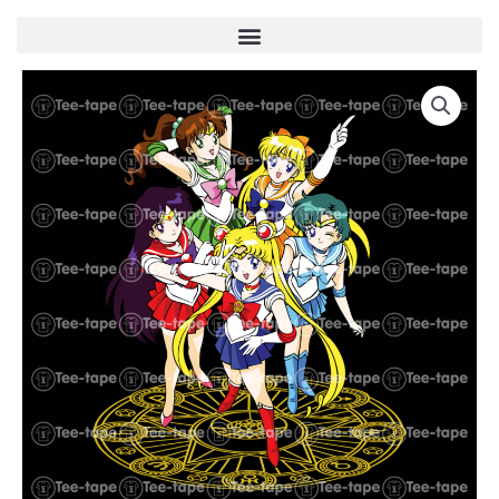
Menu
quantité
de
U00013