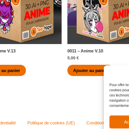
ime V.13
0011 – Anime V.10
5,00
€
 au panier
Ajouter au panier
Pour offrir 
cookies pour
ces technolo
navigation ou
consentement
Ac
dentialité
Politique de cookies (UE)
Conditions générales 