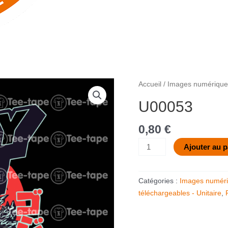
quantité
Accueil
/
Images numériques
de
U00053
U00053
0,80
€
Ajouter au p
Catégories :
Images numéri
téléchargeables - Unitaire
,