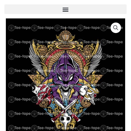
Menu
quantité
de
U00072