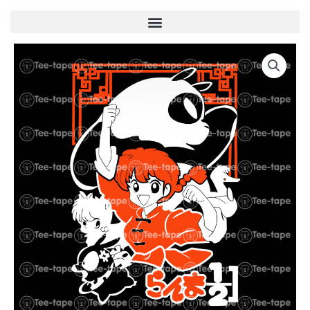
Menu
quantité
de
U00077