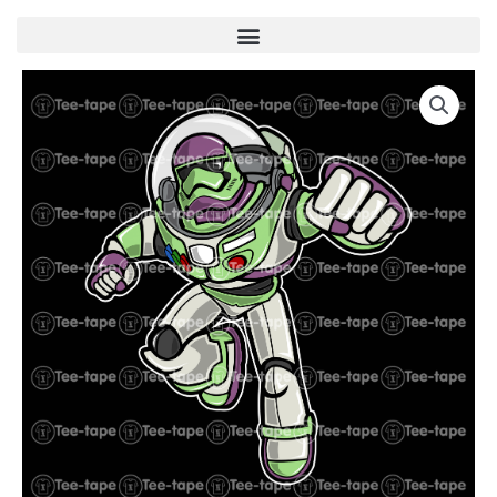
Menu
quantité
de
U00094